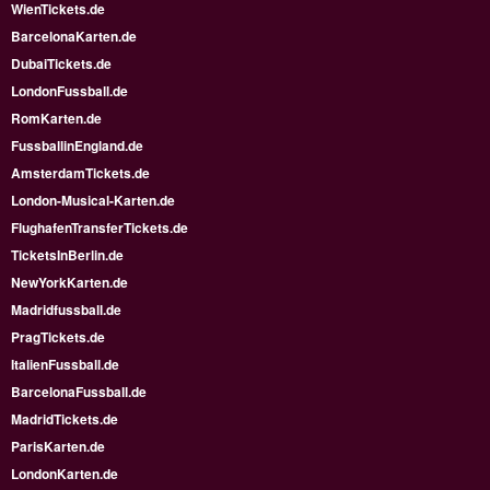
WienTickets.de
BarcelonaKarten.de
DubaiTickets.de
LondonFussball.de
RomKarten.de
FussballinEngland.de
AmsterdamTickets.de
London-Musical-Karten.de
FlughafenTransferTickets.de
TicketsInBerlin.de
NewYorkKarten.de
Madridfussball.de
PragTickets.de
ItalienFussball.de
BarcelonaFussball.de
MadridTickets.de
ParisKarten.de
LondonKarten.de