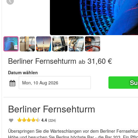
Berliner Fernsehturm
31,60 €
ab
Datum wählen
Su
Mon, 10 Aug 2026
Berliner Fernsehturm
4.4
(224)
Überspringen Sie die Warteschlangen vor dem Berliner Fernsehtu
Höhe und besuchen Sie Berlins höchste Bar - die Bar 203. Ein Pflic