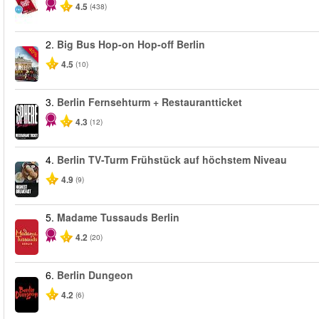
4.5
(438)
2.
Big Bus Hop-on Hop-off Berlin
-40%
4.5
(10)
3.
Berlin Fernsehturm + Restaurantticket
4.3
(12)
4.
Berlin TV-Turm Frühstück auf höchstem Niveau
4.9
(9)
5.
Madame Tussauds Berlin
4.2
(20)
6.
Berlin Dungeon
4.2
(6)