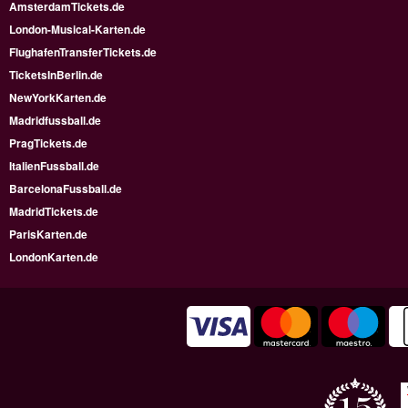
AmsterdamTickets.de
London-Musical-Karten.de
FlughafenTransferTickets.de
TicketsInBerlin.de
NewYorkKarten.de
Madridfussball.de
PragTickets.de
ItalienFussball.de
BarcelonaFussball.de
MadridTickets.de
ParisKarten.de
LondonKarten.de