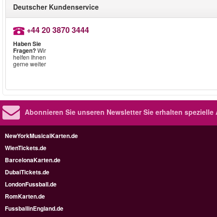
Deutscher Kundenservice
+44 20 3870 3444
Haben Sie
Fragen?
Wir
helfen Ihnen
gerne weiter
Abonnieren Sie unseren Newsletter
Sie erhalten speziell
NewYorkMusicalKarten.de
WienTickets.de
BarcelonaKarten.de
DubaiTickets.de
LondonFussball.de
RomKarten.de
FussballinEngland.de