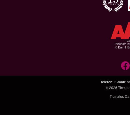
Höchste Kr
© Dun & Br
Telefon
:
E-mail
:
h
© 2026
Ticmat
Ticmates Da