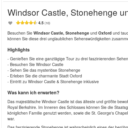
Windsor Castle, Stonehenge u
4.5
(10)
Besuchen Sie
Windsor Castle, Stonehenge
und
Oxford
und tauc
können Sie diese drei unglaublichen Sehenswürdigkeiten zusamm
Highlights
- Genießen Sie eine ganztägige Tour zu drei faszinierenden Sehe
- Besuchen Sie Windsor Castle
- Sehen Sie das mysteriöse Stonehenge
- Erleben Sie die charmante Stadt Oxford
- Eintritt zu Windsor Castle & Stonehenge inklusive
Was kann ich erwarten?
Das majestätische Windsor Castle ist das älteste und größte bewo
Royal Berkshire. Im Inneren des Schlosses können Sie die Staats
königlichen Familie genutzt werden, sowie die St. George's Chapel
war.
Das faszinierende Stonehenge ist wahrscheinlich eines der berühmt