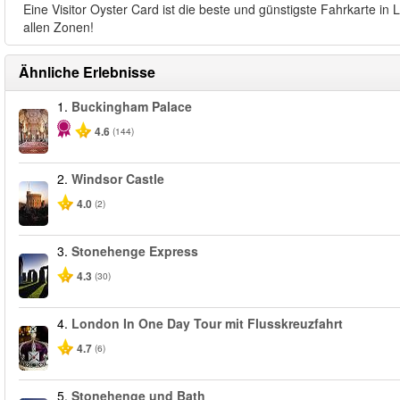
Eine Visitor Oyster Card ist die beste und günstigste Fahrkarte i
allen Zonen!
Ähnliche Erlebnisse
1.
Buckingham Palace
4.6
(144)
2.
Windsor Castle
4.0
(2)
3.
Stonehenge Express
4.3
(30)
4.
London In One Day Tour mit Flusskreuzfahrt
4.7
(6)
5.
Stonehenge und Bath