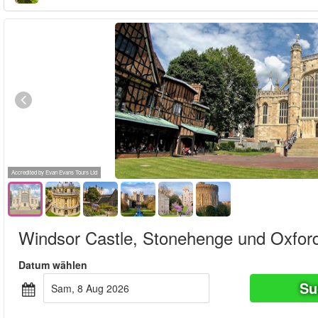
Accredited by Evan Evans Tours Ltd
Windsor Castle, Stonehenge und Oxfor
Datum wählen
Su
Sam, 8 Aug 2026