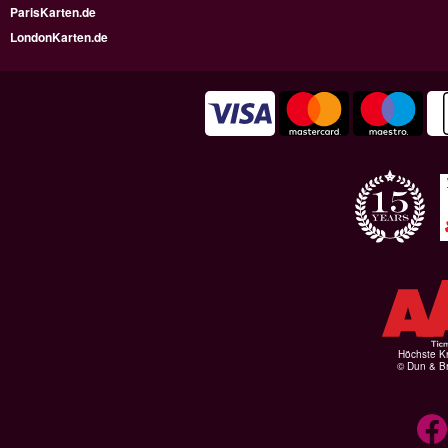
ParisKarten.de
LondonKarten.de
Höchste Kr
© Dun & Br