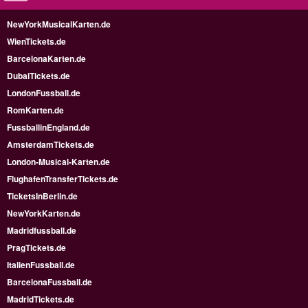
NewYorkMusicalKarten.de
WienTickets.de
BarcelonaKarten.de
DubaiTickets.de
LondonFussball.de
RomKarten.de
FussballinEngland.de
AmsterdamTickets.de
London-Musical-Karten.de
FlughafenTransferTickets.de
TicketsInBerlin.de
NewYorkKarten.de
Madridfussball.de
PragTickets.de
ItalienFussball.de
BarcelonaFussball.de
MadridTickets.de