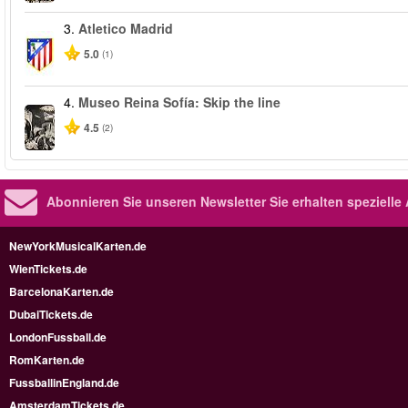
3.
Atletico Madrid
5.0
(1)
4.
Museo Reina Sofía: Skip the line
4.5
(2)
Abonnieren Sie unseren Newsletter
Sie erhalten speziell
NewYorkMusicalKarten.de
WienTickets.de
BarcelonaKarten.de
DubaiTickets.de
LondonFussball.de
RomKarten.de
FussballinEngland.de
AmsterdamTickets.de