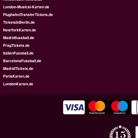
London-Musical-Karten.de
FlughafenTransferTickets.de
TicketsInBerlin.de
NewYorkKarten.de
Madridfussball.de
PragTickets.de
ItalienFussball.de
BarcelonaFussball.de
MadridTickets.de
ParisKarten.de
LondonKarten.de