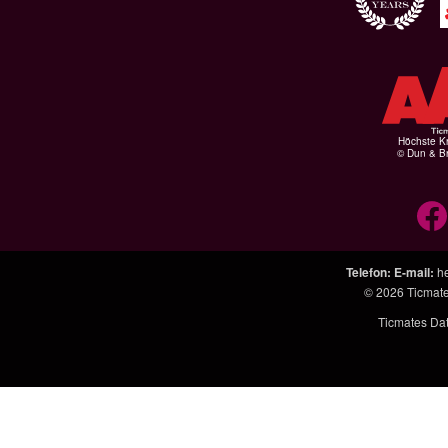
Höchste Kr
© Dun & Br
Telefon
:
E-mail
:
h
© 2026
Ticmat
Ticmates Da