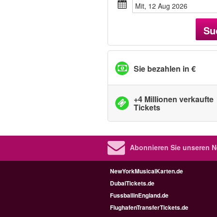
Mit, 12 Aug 2026
Su
Sie bezahlen in €
+4 Millionen verkaufte
Tickets
Abonnieren Sie unseren N
NewYorkMusicalKarten.de
DubaiTickets.de
FussballinEngland.de
FlughafenTransferTickets.de