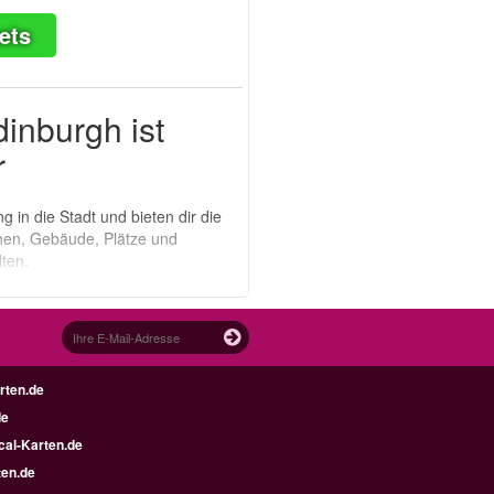
ets
inburgh ist
r
 in die Stadt und bieten dir die
hen, Gebäude, Plätze und
ten.
rten.de
de
al-Karten.de
en.de