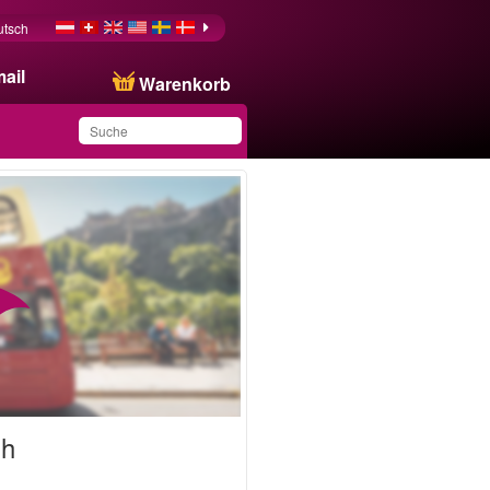
utsch
ail
Warenkorb
Sie haben dieses
Produkt in Ihrer Liste
gespeichert
gh