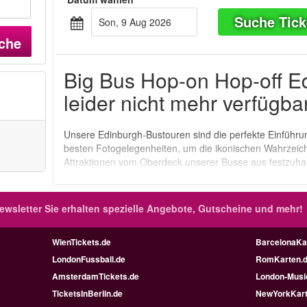
Suche Tick
Son, 9 Aug 2026
che
Big Bus Hop-on Hop-off Ed
leider nicht mehr verfügba
Unsere Edinburgh-Bustouren sind die perfekte Einführung
besten Fotogelegenheiten, um die ikonischen Wahrzeic
Attraktionen vom Oberdeck unserer Busse aus festzuhal
ewsletter
Sie erhalten spezielle Angebote, Gutscheine und mehr!
WienTickets.de
BarcelonaKa
LondonFussball.de
RomKarten.
AmsterdamTickets.de
London-Music
TicketsInBerlin.de
NewYorkKart