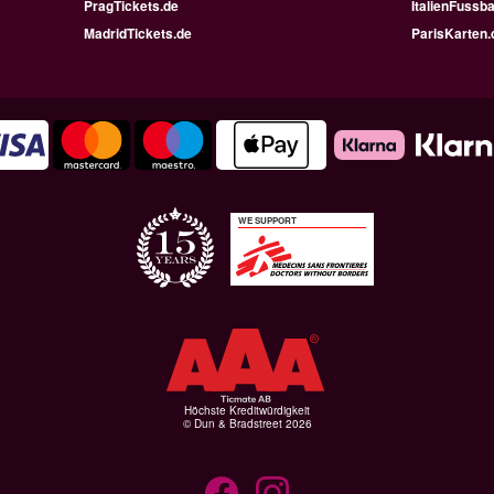
PragTickets.de
ItalienFussba
MadridTickets.de
ParisKarten.
WE SUPPORT
Höchste Kreditwürdigkeit
© Dun & Bradstreet 2026