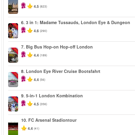
4.5
(823)
6.
3 in 1: Madame Tussauds, London Eye & Dungeon
-30%
4.6
(290)
7.
Big Bus Hop-on Hop-off London
-40%
4.4
(189)
8.
London Eye River Cruise Bootsfahrt
-10%
4.4
(56)
9.
5-in-1 London Kombination
-60%
4.5
(356)
10.
FC Arsenal Stadiontour
4.4
(41)