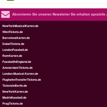
Abonnieren Sie unseren Newsletter
Sie erhalten speziell
NewYorkMusicalKarten.de
WienTickets.de
BarcelonaKarten.de
DubaiTickets.de
LondonFussball.de
RomKarten.de
FussballinEngland.de
AmsterdamTickets.de
London-Musical-Karten.de
FlughafenTransferTickets.de
TicketsInBerlin.de
NewYorkKarten.de
Madridfussball.de
PragTickets.de