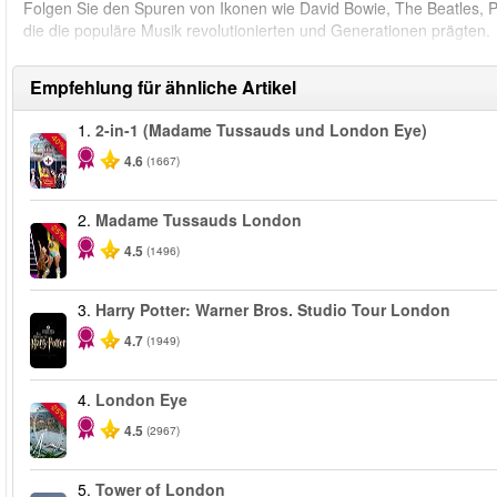
Folgen Sie den Spuren von Ikonen wie David Bowie, The Beatles, P
die die populäre Musik revolutionierten und Generationen prägten.
Empfehlung für ähnliche Artikel
1.
2-in-1 (Madame Tussauds und London Eye)
-40%
4.6
(1667)
2.
Madame Tussauds London
-25%
4.5
(1496)
3.
Harry Potter: Warner Bros. Studio Tour London
4.7
(1949)
4.
London Eye
-25%
4.5
(2967)
5.
Tower of London