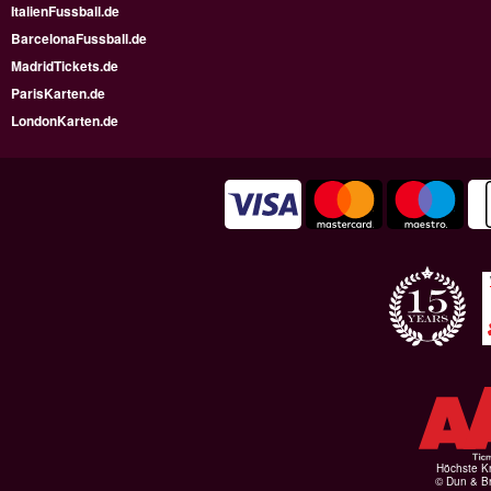
ItalienFussball.de
BarcelonaFussball.de
MadridTickets.de
ParisKarten.de
LondonKarten.de
Höchste Kr
© Dun & Br