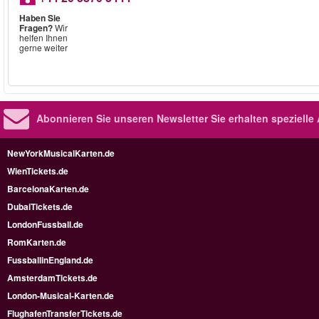
Haben Sie
Fragen?
Wir
helfen Ihnen
gerne weiter
Abonnieren Sie unseren Newsletter
Sie erhalten speziell
NewYorkMusicalKarten.de
WienTickets.de
BarcelonaKarten.de
DubaiTickets.de
LondonFussball.de
RomKarten.de
FussballinEngland.de
AmsterdamTickets.de
London-Musical-Karten.de
FlughafenTransferTickets.de