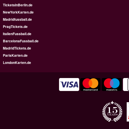
TicketsInBerlin.de
NewYorkKarten.de
Madridfussball.de
PragTickets.de
ItalienFussball.de
BarcelonaFussball.de
MadridTickets.de
ParisKarten.de
LondonKarten.de