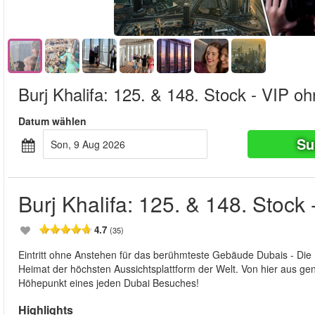
Burj Khalifa: 125. & 148. Stock - VIP o
Datum wählen
Su
Son, 9 Aug 2026
Burj Khalifa: 125. & 148. Stock
4.7
(35)
Eintritt ohne Anstehen für das berühmteste Gebäude Dubais - Die B
Heimat der höchsten Aussichtsplattform der Welt. Von hier aus geni
Höhepunkt eines jeden Dubai Besuches!
Highlights